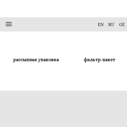
Skip
to
content
Toggle
EN
RU
GE
navigation
рассыпная упаковка
фильтр-пакет