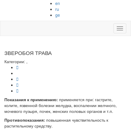
Skip
en
to
ru
content
ge
Toggl
naviga
ЗВЕРОБОЯ ТРАВА
Категории:
,
Показания к применению:
применяется при: гастрите,
колите, язвенной болезни желудка, воспалении желчного,
мочевого пузыря, почек, женских половых органов и т.п.
Противопоказания:
повышенная чувствительность к
растительному средству.